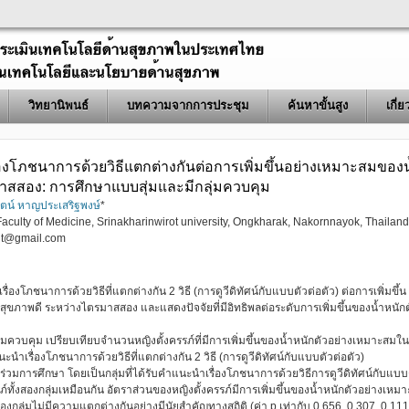
วิทยานิพนธ์
บทความจากการประชุม
ค้นหาขั้นสูง
เกี่
งโภชนาการด้วยวิธีแตกต่างกันต่อการเพิ่มขึ้นอย่างเหมาะสมของนํ
มาสสอง: การศึกษาแบบสุ่มและมีกลุ่มควบคุม
ัตน์ หาญประเสริฐพงษ์
*
aculty of Medicine, Srinakharinwirot university, Ongkharak, Nakornnayok, Thailand
ut@gmail.com
่องโภชนาการด้วยวิธีที่แตกต่างกัน 2 วิธี (การดูวีดิทัศน์กับแบบตัวต่อตัว) ต่อการเพิ่มขึ้น
ุขภาพดี ระหว่างไตรมาสสอง และแสดงปัจจัยที่มีอิทธิพลต่อระดับการเพิ่มขึ้นของน้ำหนักต
่มควบคุม เปรียบเทียบจำนวนหญิงตั้งครรภ์ที่มีการเพิ่มขึ้นของน้ำหนักตัวอย่างเหมาะสมใน
ะนำเรื่องโภชนาการด้วยวิธีที่แตกต่างกัน 2 วิธี (การดูวีดิทัศน์กับแบบตัวต่อตัว)
าร่วมการศึกษา โดยเป็นกลุ่มที่ได้รับคำแนะนำเรื่องโภชนาการด้วยวิธีการดูวีดิทัศน์กับแบบ
์ทั้งสองกลุ่มเหมือนกัน อัตราส่วนของหญิงตั้งครรภ์มีการเพิ่มขึ้นของน้ำหนักตัวอย่างเหมา
กลุ่มไม่มีความแตกต่างกันอย่างมีนัยสำคัญทางสถิติ (ค่า p เท่ากับ 0.656, 0.307, 0.111