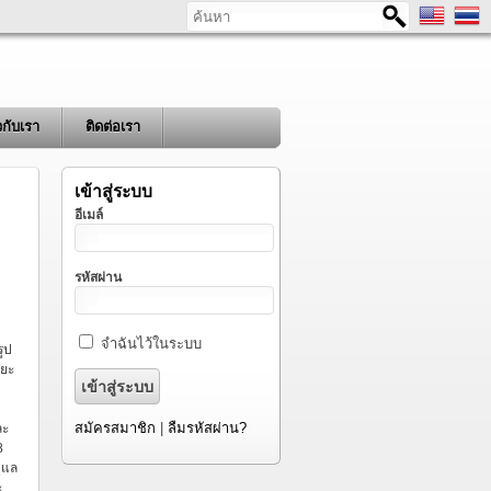
ค้นหา
ยวกับเรา
ติดต่อเรา
เข้าสู่ระบบ
อีเมล์
รหัสผ่าน
จำฉันไว้ในระบบ
ูป
ะยะ
สมัครสมาชิก
|
ลืมรหัสผ่าน?
ละ
8
ูแล
ะ