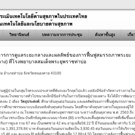
วิทยานิพนธ์
บทความจากการประชุม
ค้นหาขั้นสูง
เกี่
ิการการดูแลระยะกลางและผลลัพธ์ของการฟื้นฟูสมรรถภาพระยะ
ลาง) ที่โรงพยาบาลสมเด็จพระยุพราชท่าบ่อ
่อ อำเภอท่าบ่อ จังหวัดหนองคาย 43100
ื้นฟูผู้ป่วยในกลุ่มโรคระบบประสาทที่พ้นระยะวิกฤตไปแล้ว แต่ยังมีข้อจำกัดทางร่างกายใน
นและโรงพยาบาลทั่วไปขนาดเล็กมีข้อจำกันในการเปิดหอผู้ป่วยเฉพาะ จึงได้มีการพัฒนาร
ห่งละ 2 เตียง
วัตถุประสงค์:
ศึกษาต้นทุนต่อวันนอน และผลลัพธ์ของการฟื้นฟูสมรรถภาพร
การศึกษาพรรณนาแบบย้อนหลังต้นทุนต่อวันนอน โดยศึกษาต้นทุนทางตรงในมุมมองผู้ให้
ผู้ป่วยระยะกลาง ณ โรงพยาบาลสมเด็จพระยุพราชท่าบ่อ ระหว่างเดือนตุลาคม พ.ศ. 2563 ถึง
รในเวชระเบียน บันทึกข้อมูลคะแนนบาร์เทล (BI) แรกรับและสิ้นสุดสมรรถภาพที่เพิ่มขึ้นแ
ด้รับการดูแล รวม 67 คน เป็นเพศชาย 42 คน อายุเฉลี่ย58.22 ปี มีวันนอนเฉลี่ย เท่ากับ 5.2
ทุนรวม 1,391,378.84 บาท ต้นทุนต่อวันนอนรวมคิดเป็น 3,930.45 ต่อวันนอน การให้บริการด
.21±5.46 และ คะแนน BI หลังสิ้นสุดการฟื้นฟูเฉลี่ย 12.88±4.50 โดยพบว่าหลังการฟื้นฟูระย