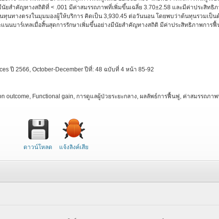
มีนัยสำคัญทางสถิติที่ < .001 มีค่าสมรรถภาพที่เพิ่มขึ้นเฉลี่ย 3.70±2.58 และมีค่าประสิทธิ
้นทุนทางตรงในมุมมองผู้ให้บริการ คิดเป็น 3,930.45 ต่อวันนอน โดยพบว่าต้นทุนรวมเป็นต
่าคะแนนบาร์เทลเมื่อสิ้นสุดการรักษาเพิ่มขึ้นอย่างมีนัยสำคัญทางสถิติ มีค่าประสิทธิภาพการฟื้
es ปี 2566, October-December ปีที่: 48 ฉบับที่ 4 หน้า 85-92
ion outcome, Functional gain, การดูแลผู้ป่วยระยะกลาง, ผลลัพธ์การฟื้นฟู, ค่าสมรรถภาพท
ดาวน์โหลด
แจ้งลิงค์เสีย