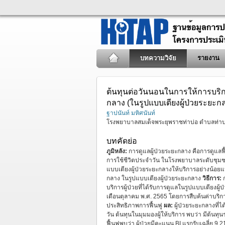
บทความวิจัย
รายงาน
ต้นทุนต่อวันนอนในการให้การบร
กลาง (ในรูปแบบเตียงผู้ป่วยระยะก
ฐาปนันท์ มหิศนันท์
โรงพยาบาลสมเด็จพระยุพราชท่าบ่อ ตำบลท่าบ
บทคัดย่อ
ภูมิหลัง:
การดูแลผู้ป่วยระยะกลาง คือการดูแลฟ
การใช้ชีวิตประจำวัน ในโรงพยาบาลระดับชุมช
แบบเตียงผู้ป่วยระยะกลางให้บริการอย่างน้อยแ
กลาง ในรูปแบบเตียงผู้ป่วยระยะกลาง
วิธีการ:
บริการผู้ป่วยที่ได้รับการดูแลในรูปแบบเตียง
เดือนตุลาคม พ.ศ. 2565 โดยการสืบค้นค่าบริกา
ประสิทธิภาพการฟื้นฟู
ผล:
ผู้ป่วยระยะกลางที่ไ
วัน ต้นทุนในมุมมองผู้ให้บริการ พบว่า มีต้น
ฟื้นฟูพบว่า ผู้ป่วยมีคะแนน BI แรกรับเฉลี่ย 9