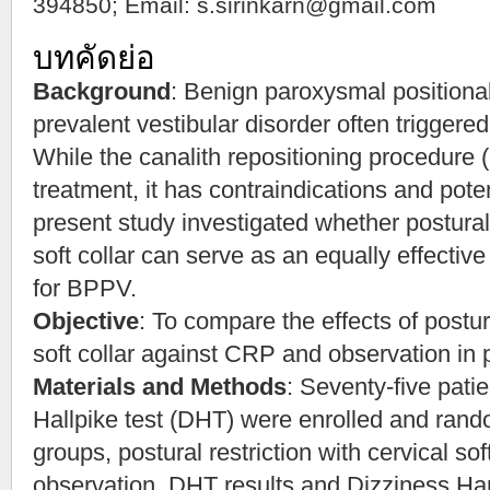
394850; Email:
s.sirinkarn@gmail.com
บทคัดย่อ
Background
: Benign paroxysmal positional
prevalent vestibular disorder often trigger
While the canalith repositioning procedure (
treatment, it has contraindications and pote
present study investigated whether postural 
soft collar can serve as an equally effectiv
for BPPV.
Objective
: To compare the effects of postura
soft collar against CRP and observation in 
Materials and Methods
: Seventy-five patie
Hallpike test (DHT) were enrolled and rand
groups, postural restriction with cervical so
observation. DHT results and Dizziness Ha