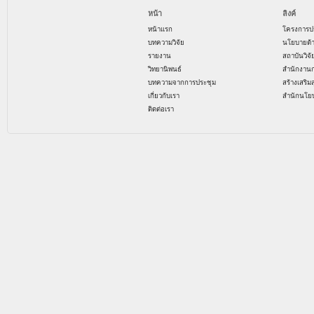
หน้า
ลิงค์
หน้าแรก
โครงการป
บทความวิจัย
นโยบายด้
รายงาน
สถาบันวิจ
วิทยานิพนธ์
สำนักงาน
บทความจากการประชุม
สร้างเสริม
เกี่ยวกับเรา
สำนักนโย
ติดต่อเรา