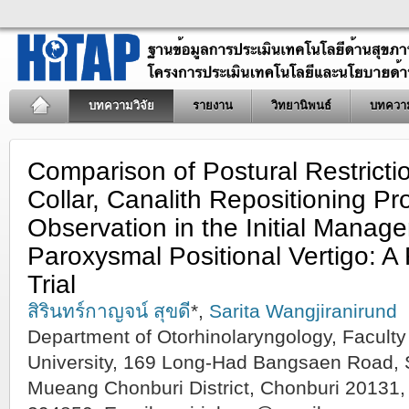
บทความวิจัย
รายงาน
วิทยานิพนธ์
บทควา
Comparison of Postural Restrictio
Collar, Canalith Repositioning P
Observation in the Initial Manag
Paroxysmal Positional Vertigo: 
Trial
สิรินทร์กาญจน์ สุขดี
*,
Sarita Wangjiranirund
Department of Otorhinolaryngology, Faculty
University, 169 Long-Had Bangsaen Road, S
Mueang Chonburi District, Chonburi 20131,