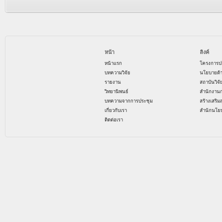
หน้า
ลิงค์
หน้าแรก
โครงการป
บทความวิจัย
นโยบายด้
รายงาน
สถาบันวิจ
วิทยานิพนธ์
สำนักงาน
บทความจากการประชุม
สร้างเสริม
เกี่ยวกับเรา
สำนักนโย
ติดต่อเรา