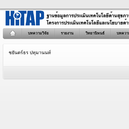
บทความวิจัย
รายงาน
วิทยานิพนธ์
บทควา
ชยันตร์ธร ปทุมานนท์