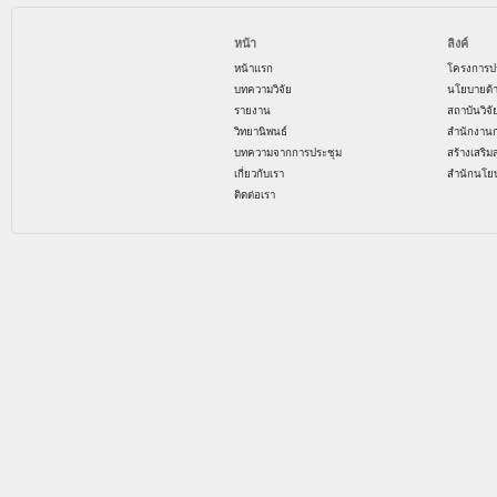
หน้า
ลิงค์
หน้าแรก
โครงการป
บทความวิจัย
นโยบายด้
รายงาน
สถาบันวิจ
วิทยานิพนธ์
สำนักงาน
บทความจากการประชุม
สร้างเสริม
เกี่ยวกับเรา
สำนักนโย
ติดต่อเรา