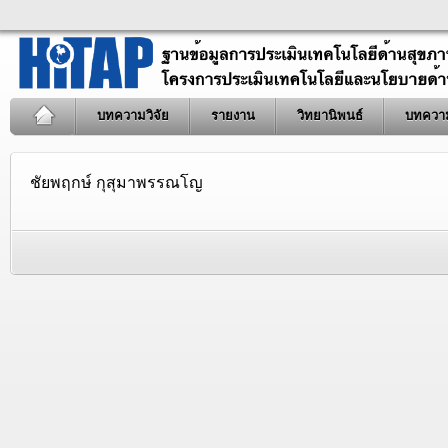
บทความวิจัย
รายงาน
วิทยานิพนธ์
บทควา
ชัยพฤกษ์ กุสุมาพรรณโญ