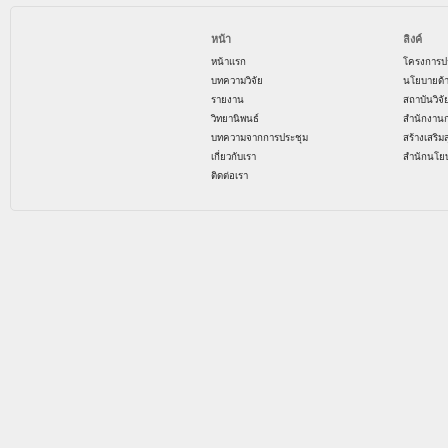
หน้า
ลิงค์
หน้าแรก
โครงการป
บทความวิจัย
นโยบายด้
รายงาน
สถาบันวิจ
วิทยานิพนธ์
สำนักงาน
บทความจากการประชุม
สร้างเสริม
เกี่ยวกับเรา
สำนักนโย
ติดต่อเรา