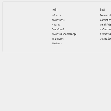
หน้า
ลิงค์
หน้าแรก
โครงการป
บทความวิจัย
นโยบายด้
รายงาน
สถาบันวิจ
วิทยานิพนธ์
สำนักงาน
บทความจากการประชุม
สร้างเสริม
เกี่ยวกับเรา
สำนักนโย
ติดต่อเรา