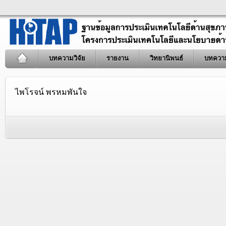
บทความวิจัย
รายงาน
วิทยานิพนธ์
บทควา
ไพโรจน์ พรหมพันใจ