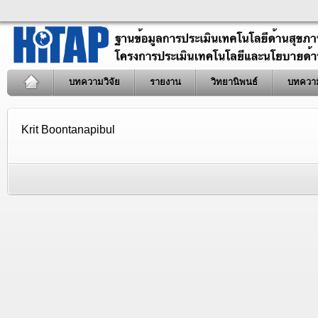
บทความวิจัย
รายงาน
วิทยานิพนธ์
บทควา
Krit Boontanapibul