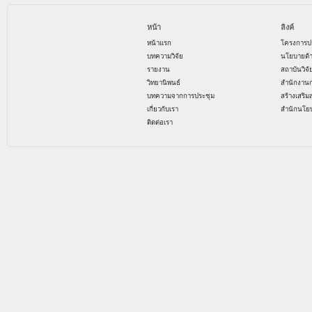
หน้า
ลิงค์
หน้าแรก
โครงการป
บทความวิจัย
นโยบายด้
รายงาน
สถาบันวิจ
วิทยานิพนธ์
สำนักงาน
บทความจากการประชุม
สร้างเสริม
เกี่ยวกับเรา
สำนักนโย
ติดต่อเรา