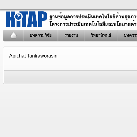
บทความวิจัย
รายงาน
วิทยานิพนธ์
บทควา
Apichat Tantraworasin