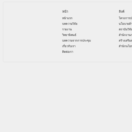
หน้า
ลิงค์
หน้าแรก
โครงการป
บทความวิจัย
นโยบายด้
รายงาน
สถาบันวิจ
วิทยานิพนธ์
สำนักงาน
บทความจากการประชุม
สร้างเสริม
เกี่ยวกับเรา
สำนักนโย
ติดต่อเรา