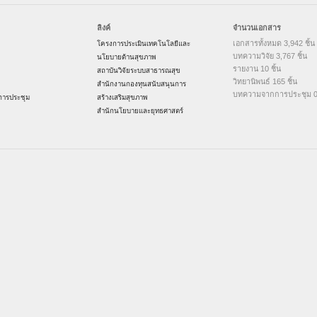
ลิงค์
จำนวนเอกสาร
เอกสารทั้งหมด 3,942 ชิ้น
โครงการประเมินเทคโนโลยีและ
บทความวิจัย 3,767 ชิ้น
นโยบายด้านสุขภาพ
รายงาน 10 ชิ้น
สถาบันวิจัยระบบสาธารณสุข
วิทยานิพนธ์ 165 ชิ้น
สำนักงานกองทุนสนับสนุนการ
บทความจากการประชุม 0 
ารประชุม
สร้างเสริมสุขภาพ
สำนักนโยบายและยุทธศาสตร์