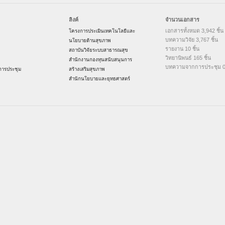
ลิงค์
จำนวนเอกสาร
เอกสารทั้งหมด 3,942 ชิ้น
โครงการประเมินเทคโนโลยีและ
บทความวิจัย 3,767 ชิ้น
นโยบายด้านสุขภาพ
รายงาน 10 ชิ้น
สถาบันวิจัยระบบสาธารณสุข
วิทยานิพนธ์ 165 ชิ้น
สำนักงานกองทุนสนับสนุนการ
บทความจากการประชุม 0 
ารประชุม
สร้างเสริมสุขภาพ
สำนักนโยบายและยุทธศาสตร์