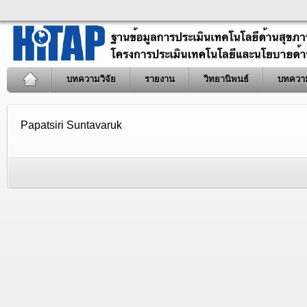
บทความวิจัย
รายงาน
วิทยานิพนธ์
บทควา
Papatsiri Suntavaruk