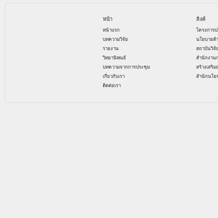
หน้า
ลิงค์
หน้าแรก
โครงการป
บทความวิจัย
นโยบายด้
รายงาน
สถาบันวิจ
วิทยานิพนธ์
สำนักงาน
บทความจากการประชุม
สร้างเสริม
เกี่ยวกับเรา
สำนักนโย
ติดต่อเรา