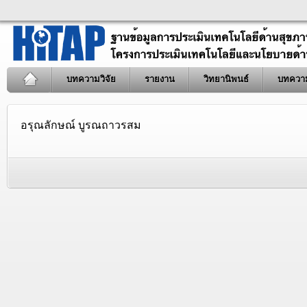
บทความวิจัย
รายงาน
วิทยานิพนธ์
บทควา
อรุณลักษณ์ บูรณถาวรสม