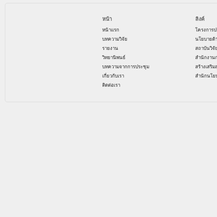
หน้า
ลิงค์
หน้าแรก
โครงการป
บทความวิจัย
นโยบายด้
รายงาน
สถาบันวิจ
วิทยานิพนธ์
สำนักงาน
บทความจากการประชุม
สร้างเสริม
เกี่ยวกับเรา
สำนักนโย
ติดต่อเรา