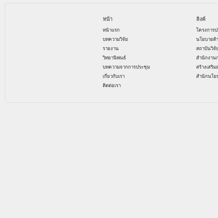
หน้า
ลิงค์
หน้าแรก
โครงการป
บทความวิจัย
นโยบายด้
รายงาน
สถาบันวิจ
วิทยานิพนธ์
สำนักงาน
บทความจากการประชุม
สร้างเสริม
เกี่ยวกับเรา
สำนักนโย
ติดต่อเรา