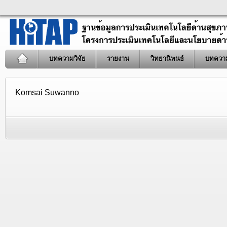
บทความวิจัย
รายงาน
วิทยานิพนธ์
บทควา
Komsai Suwanno