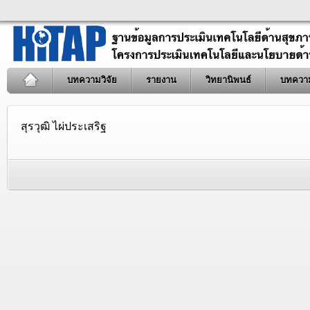
บทความวิจัย
รายงาน
วิทยานิพนธ์
บทควา
สุรวุฒิ ไผ่ประเสริฐ