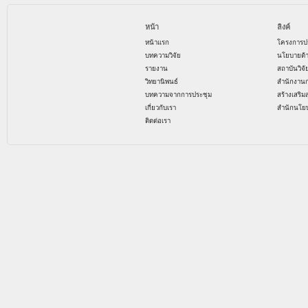
หน้า
ลิงค์
หน้าแรก
โครงการป
บทความวิจัย
นโยบายด้
รายงาน
สถาบันวิจ
วิทยานิพนธ์
สำนักงาน
บทความจากการประชุม
สร้างเสริม
เกี่ยวกับเรา
สำนักนโย
ติดต่อเรา