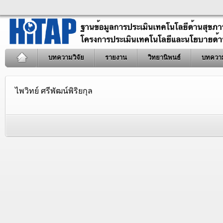
บทความวิจัย
รายงาน
วิทยานิพนธ์
บทควา
ไพวิทย์ ศรีพัฒน์พิริยกุล