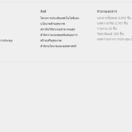
ลิงค์
จำนวนเอกสาร
เอกสารทั้งหมด 3,942 ชิ้น
โครงการประเมินเทคโนโลยีและ
บทความวิจัย 3,767 ชิ้น
นโยบายด้านสุขภาพ
รายงาน 10 ชิ้น
สถาบันวิจัยระบบสาธารณสุข
วิทยานิพนธ์ 165 ชิ้น
สำนักงานกองทุนสนับสนุนการ
บทความจากการประชุม 0 
ารประชุม
สร้างเสริมสุขภาพ
สำนักนโยบายและยุทธศาสตร์