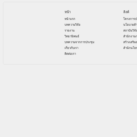
หน้า
ลิงค์
หน้าแรก
โครงการป
บทความวิจัย
นโยบายด้
รายงาน
สถาบันวิจ
วิทยานิพนธ์
สำนักงาน
บทความจากการประชุม
สร้างเสริม
เกี่ยวกับเรา
สำนักนโย
ติดต่อเรา