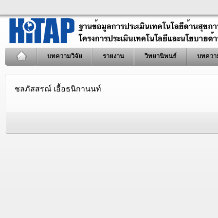
บทความวิจัย
รายงาน
วิทยานิพนธ์
บทควา
ชลภัสสรณ์ เอื้อธนิกานนท์