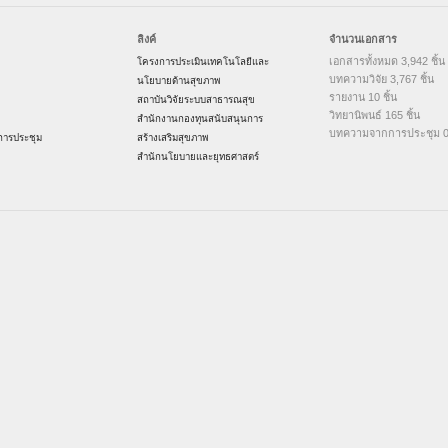
ลิงค์
จำนวนเอกสาร
เอกสารทั้งหมด 3,942 ชิ้น
โครงการประเมินเทคโนโลยีและ
บทความวิจัย 3,767 ชิ้น
นโยบายด้านสุขภาพ
รายงาน 10 ชิ้น
สถาบันวิจัยระบบสาธารณสุข
วิทยานิพนธ์ 165 ชิ้น
สำนักงานกองทุนสนับสนุนการ
บทความจากการประชุม 0 
ารประชุม
สร้างเสริมสุขภาพ
สำนักนโยบายและยุทธศาสตร์