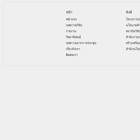
หน้า
ลิงค์
หน้าแรก
โครงการป
บทความวิจัย
นโยบายด้
รายงาน
สถาบันวิจ
วิทยานิพนธ์
สำนักงาน
บทความจากการประชุม
สร้างเสริม
เกี่ยวกับเรา
สำนักนโย
ติดต่อเรา