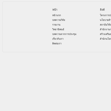
หน้า
ลิงค์
หน้าแรก
โครงการป
บทความวิจัย
นโยบายด้
รายงาน
สถาบันวิจ
วิทยานิพนธ์
สำนักงาน
บทความจากการประชุม
สร้างเสริม
เกี่ยวกับเรา
สำนักนโย
ติดต่อเรา