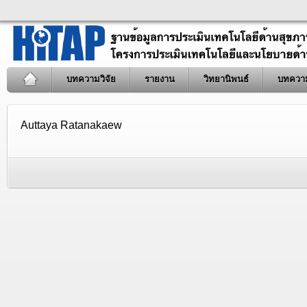
บทความวิจัย
รายงาน
วิทยานิพนธ์
บทควา
Auttaya Ratanakaew