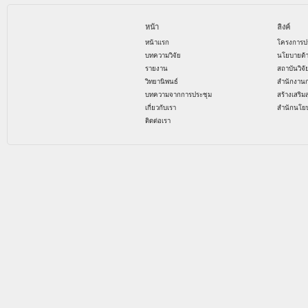
หน้า
ลิงค์
หน้าแรก
โครงการป
บทความวิจัย
นโยบายด้
รายงาน
สถาบันวิจ
วิทยานิพนธ์
สำนักงาน
บทความจากการประชุม
สร้างเสริม
เกี่ยวกับเรา
สำนักนโย
ติดต่อเรา