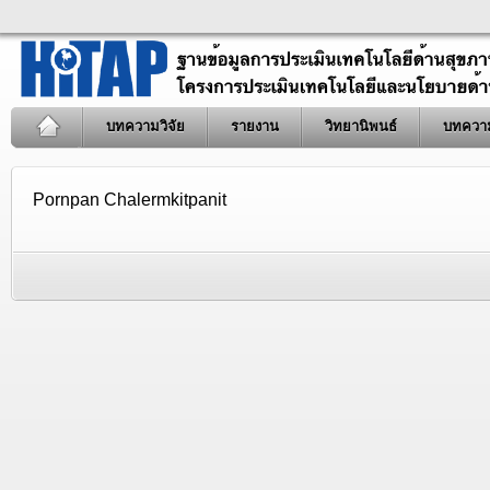
บทความวิจัย
รายงาน
วิทยานิพนธ์
บทควา
Pornpan Chalermkitpanit