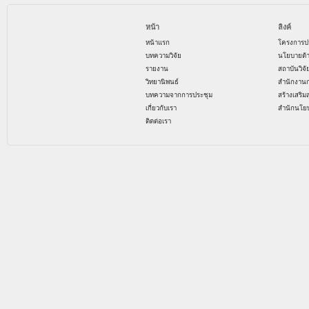
หน้า
ลิงค์
หน้าแรก
โครงการป
บทความวิจัย
นโยบายด้
รายงาน
สถาบันวิจ
วิทยานิพนธ์
สำนักงาน
บทความจากการประชุม
สร้างเสริม
เกี่ยวกับเรา
สำนักนโย
ติดต่อเรา