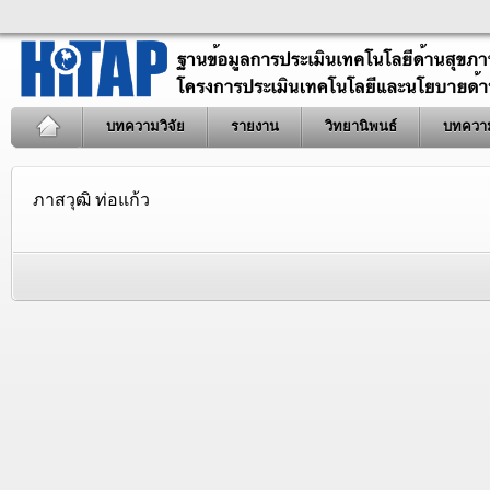
บทความวิจัย
รายงาน
วิทยานิพนธ์
บทควา
ภาสวุฒิ ท่อแก้ว