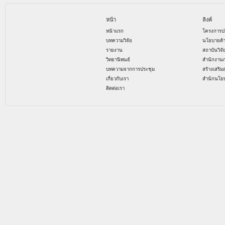
หน้า
ลิงค์
หน้าแรก
โครงการป
บทความวิจัย
นโยบายด้
รายงาน
สถาบันวิจ
วิทยานิพนธ์
สำนักงาน
บทความจากการประชุม
สร้างเสริม
เกี่ยวกับเรา
สำนักนโย
ติดต่อเรา