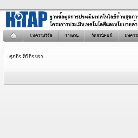
บทความวิจัย
รายงาน
วิทยานิพนธ์
บทควา
ศุภกิจ ศิริกิจขจร