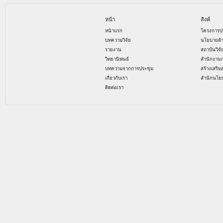
หน้า
ลิงค์
หน้าแรก
โครงการป
บทความวิจัย
นโยบายด้
รายงาน
สถาบันวิจ
วิทยานิพนธ์
สำนักงาน
บทความจากการประชุม
สร้างเสริม
เกี่ยวกับเรา
สำนักนโย
ติดต่อเรา