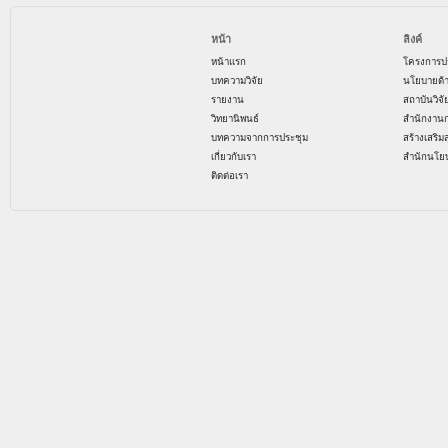
หน้า
ลิงค์
หน้าแรก
โครงการป
บทความวิจัย
นโยบายด้
รายงาน
สถาบันวิจ
วิทยานิพนธ์
สำนักงาน
บทความจากการประชุม
สร้างเสริม
เกี่ยวกับเรา
สำนักนโย
ติดต่อเรา