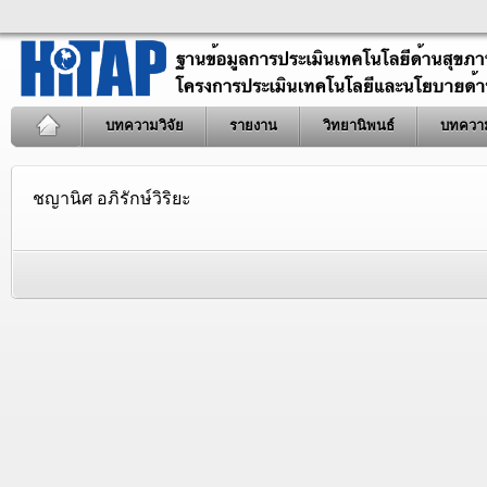
บทความวิจัย
รายงาน
วิทยานิพนธ์
บทควา
ชญานิศ อภิรักษ์วิริยะ