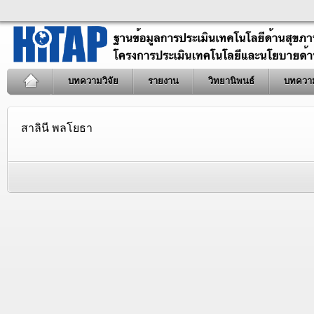
บทความวิจัย
รายงาน
วิทยานิพนธ์
บทควา
สาลินี พลโยธา