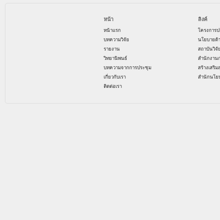
หน้า
ลิงค์
หน้าแรก
โครงการป
บทความวิจัย
นโยบายด้
รายงาน
สถาบันวิจ
วิทยานิพนธ์
สำนักงาน
บทความจากการประชุม
สร้างเสริม
เกี่ยวกับเรา
สำนักนโย
ติดต่อเรา