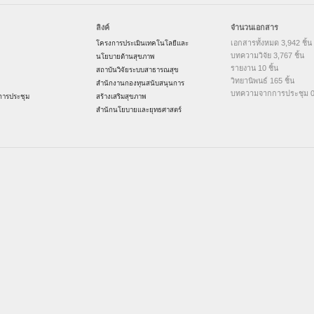
ลิงค์
จำนวนเอกสาร
เอกสารทั้งหมด 3,942 ชิ้น
โครงการประเมินเทคโนโลยีและ
บทความวิจัย 3,767 ชิ้น
นโยบายด้านสุขภาพ
รายงาน 10 ชิ้น
สถาบันวิจัยระบบสาธารณสุข
วิทยานิพนธ์ 165 ชิ้น
สำนักงานกองทุนสนับสนุนการ
บทความจากการประชุม 0 
ารประชุม
สร้างเสริมสุขภาพ
สำนักนโยบายและยุทธศาสตร์