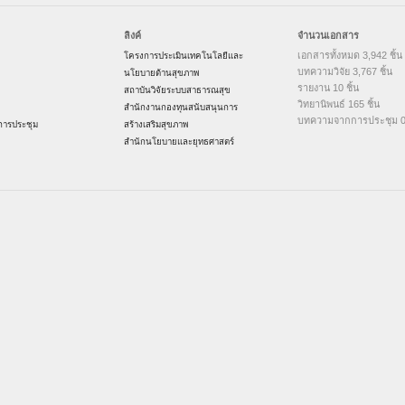
ลิงค์
จำนวนเอกสาร
เอกสารทั้งหมด 3,942 ชิ้น
โครงการประเมินเทคโนโลยีและ
บทความวิจัย 3,767 ชิ้น
นโยบายด้านสุขภาพ
รายงาน 10 ชิ้น
สถาบันวิจัยระบบสาธารณสุข
วิทยานิพนธ์ 165 ชิ้น
สำนักงานกองทุนสนับสนุนการ
บทความจากการประชุม 0 
ารประชุม
สร้างเสริมสุขภาพ
สำนักนโยบายและยุทธศาสตร์