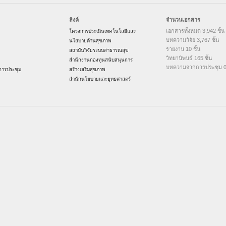
ลิงค์
จำนวนเอกสาร
เอกสารทั้งหมด 3,942 ชิ้น
โครงการประเมินเทคโนโลยีและ
บทความวิจัย 3,767 ชิ้น
นโยบายด้านสุขภาพ
รายงาน 10 ชิ้น
สถาบันวิจัยระบบสาธารณสุข
วิทยานิพนธ์ 165 ชิ้น
สำนักงานกองทุนสนับสนุนการ
บทความจากการประชุม 0 
ารประชุม
สร้างเสริมสุขภาพ
สำนักนโยบายและยุทธศาสตร์