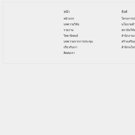
หน้า
ลิงค์
หน้าแรก
โครงการป
บทความวิจัย
นโยบายด้
รายงาน
สถาบันวิจ
วิทยานิพนธ์
สำนักงาน
บทความจากการประชุม
สร้างเสริม
เกี่ยวกับเรา
สำนักนโย
ติดต่อเรา