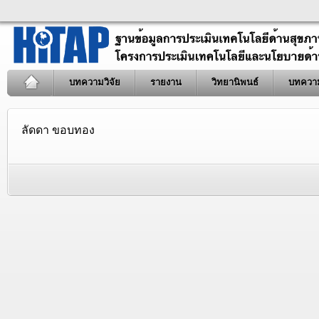
บทความวิจัย
รายงาน
วิทยานิพนธ์
บทควา
ลัดดา ขอบทอง