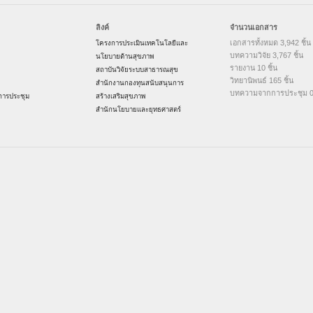
ลิงค์
จำนวนเอกสาร
เอกสารทั้งหมด 3,942 ชิ้น
โครงการประเมินเทคโนโลยีและ
บทความวิจัย 3,767 ชิ้น
นโยบายด้านสุขภาพ
รายงาน 10 ชิ้น
สถาบันวิจัยระบบสาธารณสุข
วิทยานิพนธ์ 165 ชิ้น
สำนักงานกองทุนสนับสนุนการ
บทความจากการประชุม 0 
ารประชุม
สร้างเสริมสุขภาพ
สำนักนโยบายและยุทธศาสตร์