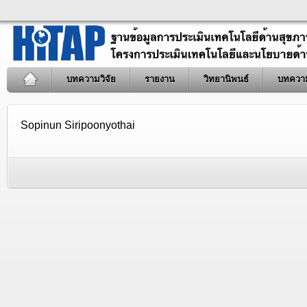
บทความวิจัย
รายงาน
วิทยานิพนธ์
บทควา
Sopinun Siripoonyothai