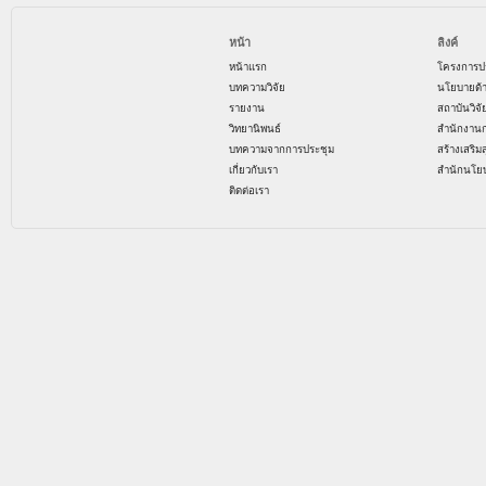
หน้า
ลิงค์
หน้าแรก
โครงการป
บทความวิจัย
นโยบายด้
รายงาน
สถาบันวิจ
วิทยานิพนธ์
สำนักงาน
บทความจากการประชุม
สร้างเสริม
เกี่ยวกับเรา
สำนักนโย
ติดต่อเรา