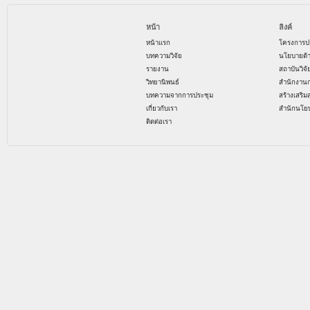
หน้า
ลิงค์
หน้าแรก
โครงการป
บทความวิจัย
นโยบายด้
รายงาน
สถาบันวิจ
วิทยานิพนธ์
สำนักงาน
บทความจากการประชุม
สร้างเสริม
เกี่ยวกับเรา
สำนักนโย
ติดต่อเรา