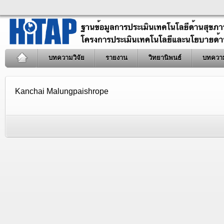
บทความวิจัย
รายงาน
วิทยานิพนธ์
บทควา
Kanchai Malungpaishrope