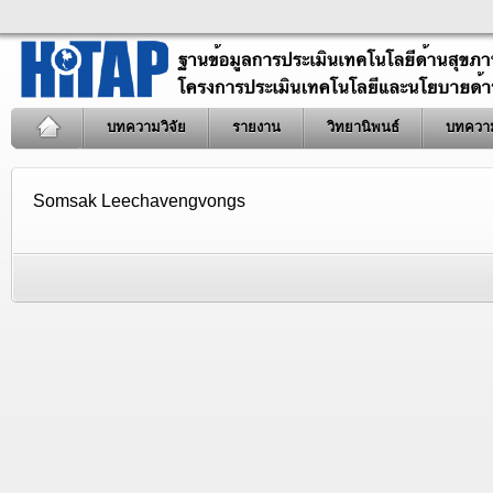
บทความวิจัย
รายงาน
วิทยานิพนธ์
บทควา
Somsak Leechavengvongs