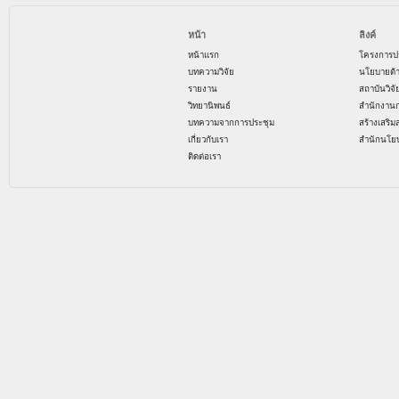
หน้า
ลิงค์
หน้าแรก
โครงการป
บทความวิจัย
นโยบายด้
รายงาน
สถาบันวิจ
วิทยานิพนธ์
สำนักงาน
บทความจากการประชุม
สร้างเสริม
เกี่ยวกับเรา
สำนักนโย
ติดต่อเรา