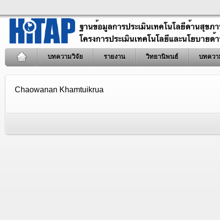
บทความวิจัย
รายงาน
วิทยานิพนธ์
บทควา
Chaowanan Khamtuikrua