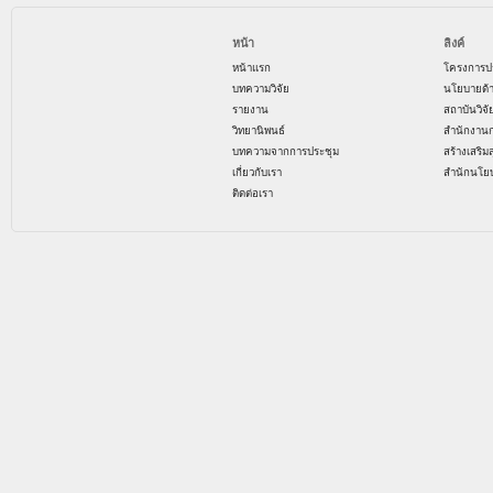
หน้า
ลิงค์
หน้าแรก
โครงการป
บทความวิจัย
นโยบายด้
รายงาน
สถาบันวิจ
วิทยานิพนธ์
สำนักงาน
บทความจากการประชุม
สร้างเสริม
เกี่ยวกับเรา
สำนักนโย
ติดต่อเรา