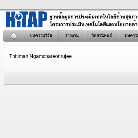
บทความวิจัย
รายงาน
วิทยานิพนธ์
บทควา
Thitiman Ngamchareonrujee