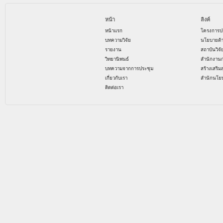
หน้า
ลิงค์
หน้าแรก
โครงการป
บทความวิจัย
นโยบายด้
รายงาน
สถาบันวิจ
วิทยานิพนธ์
สำนักงาน
บทความจากการประชุม
สร้างเสริม
เกี่ยวกับเรา
สำนักนโย
ติดต่อเรา