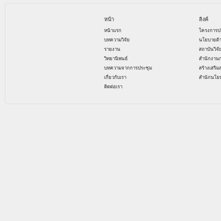
หน้า
ลิงค์
หน้าแรก
โครงการป
บทความวิจัย
นโยบายด้
รายงาน
สถาบันวิจ
วิทยานิพนธ์
สำนักงาน
บทความจากการประชุม
สร้างเสริม
เกี่ยวกับเรา
สำนักนโย
ติดต่อเรา