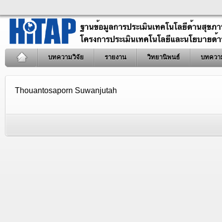
บทความวิจัย
รายงาน
วิทยานิพนธ์
บทควา
Thouantosaporn Suwanjutah