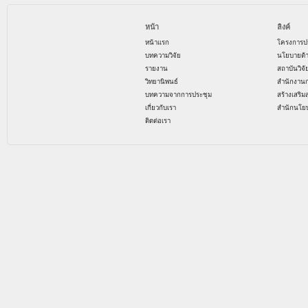
หน้า
ลิงค์
หน้าแรก
โครงการป
บทความวิจัย
นโยบายด้
รายงาน
สถาบันวิจ
วิทยานิพนธ์
สำนักงาน
บทความจากการประชุม
สร้างเสริม
เกี่ยวกับเรา
สำนักนโย
ติดต่อเรา