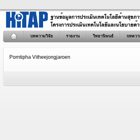
บทความวิจัย
รายงาน
วิทยานิพนธ์
บทควา
Porntipha Vitheejongjaroen