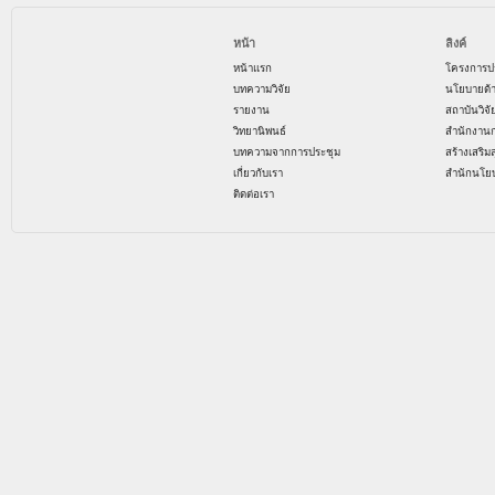
หน้า
ลิงค์
หน้าแรก
โครงการป
บทความวิจัย
นโยบายด้
รายงาน
สถาบันวิจ
วิทยานิพนธ์
สำนักงาน
บทความจากการประชุม
สร้างเสริม
เกี่ยวกับเรา
สำนักนโย
ติดต่อเรา