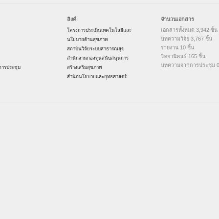
ลิงค์
จำนวนเอกสาร
เอกสารทั้งหมด 3,942 ชิ้น
โครงการประเมินเทคโนโลยีและ
บทความวิจัย 3,767 ชิ้น
นโยบายด้านสุขภาพ
รายงาน 10 ชิ้น
สถาบันวิจัยระบบสาธารณสุข
วิทยานิพนธ์ 165 ชิ้น
สำนักงานกองทุนสนับสนุนการ
บทความจากการประชุม 0 
ารประชุม
สร้างเสริมสุขภาพ
สำนักนโยบายและยุทธศาสตร์