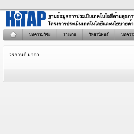
บทความวิจัย
รายงาน
วิทยานิพนธ์
บทควา
วรกานต์ มาดา