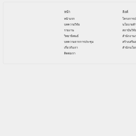
หน้า
ลิงค์
หน้าแรก
โครงการป
บทความวิจัย
นโยบายด้
รายงาน
สถาบันวิจ
วิทยานิพนธ์
สำนักงาน
บทความจากการประชุม
สร้างเสริม
เกี่ยวกับเรา
สำนักนโย
ติดต่อเรา