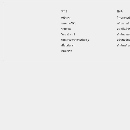
หน้า
ลิงค์
หน้าแรก
โครงการป
บทความวิจัย
นโยบายด้
รายงาน
สถาบันวิจ
วิทยานิพนธ์
สำนักงาน
บทความจากการประชุม
สร้างเสริม
เกี่ยวกับเรา
สำนักนโย
ติดต่อเรา