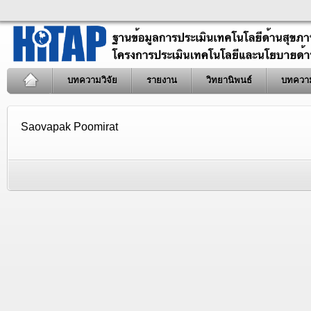
บทความวิจัย
รายงาน
วิทยานิพนธ์
บทควา
Saovapak Poomirat