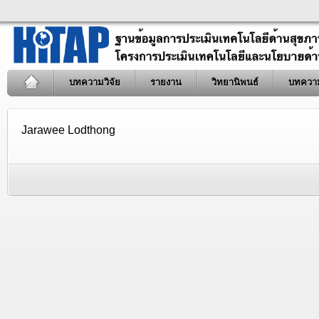
บทความวิจัย
รายงาน
วิทยานิพนธ์
บทควา
Jarawee Lodthong