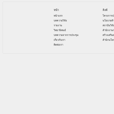
หน้า
ลิงค์
หน้าแรก
โครงการป
บทความวิจัย
นโยบายด้
รายงาน
สถาบันวิจ
วิทยานิพนธ์
สำนักงาน
บทความจากการประชุม
สร้างเสริม
เกี่ยวกับเรา
สำนักนโย
ติดต่อเรา