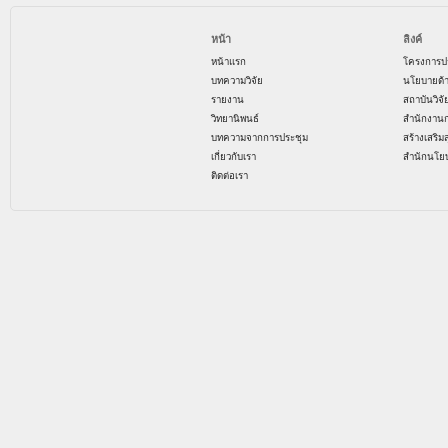
หน้า
ลิงค์
หน้าแรก
โครงการป
บทความวิจัย
นโยบายด้
รายงาน
สถาบันวิจ
วิทยานิพนธ์
สำนักงาน
บทความจากการประชุม
สร้างเสริม
เกี่ยวกับเรา
สำนักนโย
ติดต่อเรา