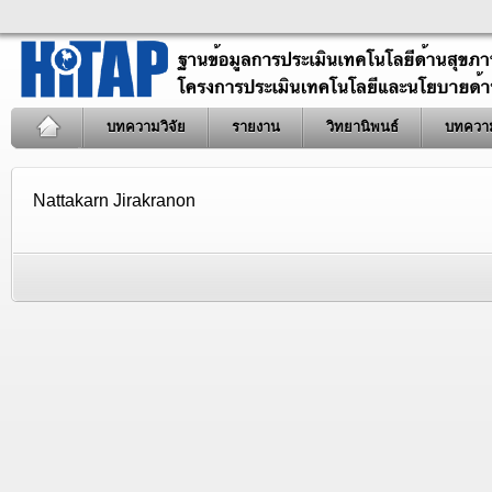
บทความวิจัย
รายงาน
วิทยานิพนธ์
บทควา
Nattakarn Jirakranon