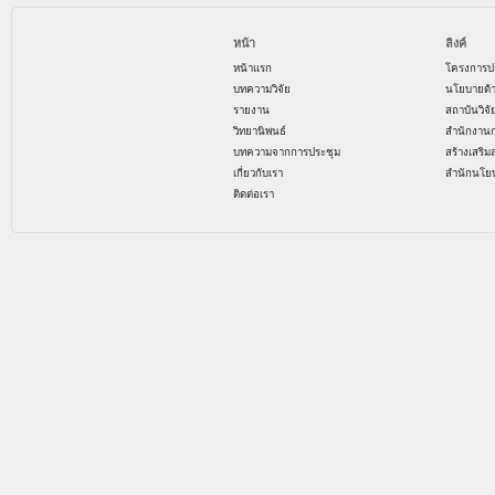
หน้า
ลิงค์
หน้าแรก
โครงการป
บทความวิจัย
นโยบายด้
รายงาน
สถาบันวิจ
วิทยานิพนธ์
สำนักงาน
บทความจากการประชุม
สร้างเสริม
เกี่ยวกับเรา
สำนักนโย
ติดต่อเรา