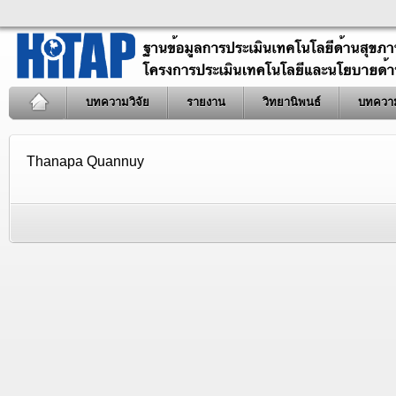
บทความวิจัย
รายงาน
วิทยานิพนธ์
บทควา
Thanapa Quannuy