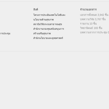
ลิงค์
จำนวนเอกสาร
เอกสารทั้งหมด 3,942 ชิ้น
โครงการประเมินเทคโนโลยีและ
บทความวิจัย 3,767 ชิ้น
นโยบายด้านสุขภาพ
รายงาน 10 ชิ้น
สถาบันวิจัยระบบสาธารณสุข
วิทยานิพนธ์ 165 ชิ้น
สำนักงานกองทุนสนับสนุนการ
บทความจากการประชุม 0 
ารประชุม
สร้างเสริมสุขภาพ
สำนักนโยบายและยุทธศาสตร์