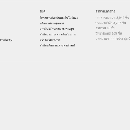
ลิงค์
จำนวนเอกสาร
เอกสารทั้งหมด 3,942 ชิ้น
โครงการประเมินเทคโนโลยีและ
บทความวิจัย 3,767 ชิ้น
นโยบายด้านสุขภาพ
รายงาน 10 ชิ้น
สถาบันวิจัยระบบสาธารณสุข
วิทยานิพนธ์ 165 ชิ้น
สำนักงานกองทุนสนับสนุนการ
บทความจากการประชุม 0 
ารประชุม
สร้างเสริมสุขภาพ
สำนักนโยบายและยุทธศาสตร์