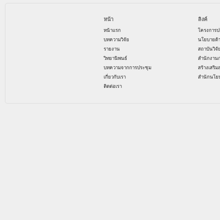
หน้า
ลิงค์
หน้าแรก
โครงการป
บทความวิจัย
นโยบายด้
รายงาน
สถาบันวิจ
วิทยานิพนธ์
สำนักงาน
บทความจากการประชุม
สร้างเสริม
เกี่ยวกับเรา
สำนักนโย
ติดต่อเรา