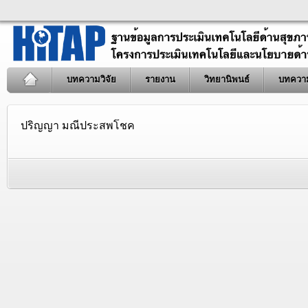
บทความวิจัย
รายงาน
วิทยานิพนธ์
บทควา
ปริญญา มณีประสพโชค